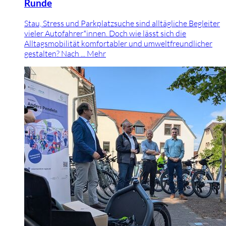
Runde
Stau, Stress und Parkplatzsuche sind alltägliche Begleiter
vieler Autofahrer*innen. Doch wie lässt sich die
Alltagsmobilität komfortabler und umweltfreundlicher
gestalten? Nach ...
Mehr