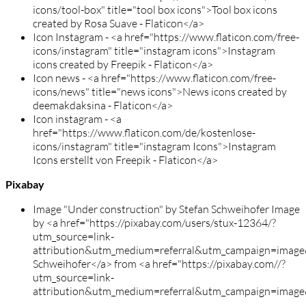
icons/tool-box" title="tool box icons">Tool box icons
created by Rosa Suave - Flaticon</a>
Icon Instagram - <a href="https://www.flaticon.com/free-
icons/instagram" title="instagram icons">Instagram
icons created by Freepik - Flaticon</a>
Icon news - <a href="https://www.flaticon.com/free-
icons/news" title="news icons">News icons created by
deemakdaksina - Flaticon</a>
Icon instagram - <a
href="https://www.flaticon.com/de/kostenlose-
icons/instagram" title="instagram Icons">Instagram
Icons erstellt von Freepik - Flaticon</a>
Pixabay
Image "Under construction" by Stefan Schweihofer Image
by <a href="https://pixabay.com/users/stux-12364/?
utm_source=link-
attribution&utm_medium=referral&utm_campaign=imag
Schweihofer</a> from <a href="https://pixabay.com//?
utm_source=link-
attribution&utm_medium=referral&utm_campaign=imag