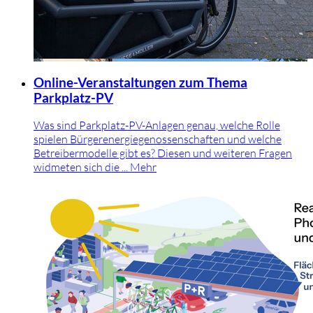
Online-Veranstaltungen zum Thema
Parkplatz-PV
Was sind Parkplatz-PV-Anlagen genau, welche Rolle
spielen Bürgerenergiegenossenschaften und welche
Betreibermodelle gibt es? Diesen und weiteren Fragen
widmeten sich die ...
Mehr